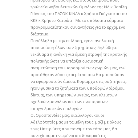
τριών Κοινοβουλευτικών Ομάδων: της ΝΔ κ Βασίλη
Γιόγακα, του ΠΑΣΟΚ-ΚΙΝΑΛ κ Χρήστο Γκόγκα και του
ΚΚΕ κ Χρήστο Κατσώτη. Με τα υπόλοιπα κόμματα
προγραμματίστηκαν συναντήσεις για το ερχόμενο
διάστημα.
Παράλληλα με την επίδοση, έγινε αναλυτική
παρουσίαση όλων των ζητημάτων, δηλώθηκε
ξεκάθαρα η ανάγκη για άμεση στροφή της κρατικής
πολιτικής ώστε να υπάρξει ουσιαστική
αντιμετώπιση του μαρασμού των χωριών μας, ενώ
προτάθηκαν λύσεις και μέτρα που θα μπορούσαν
να εφαρμοστούν άμεσα. Κυρίαρχα στις συζητήσεις,
ήταν φυσικά τα ζητήματα των υποδομών (δρόμοι,
δίκτυα), των υπηρεσιών υγείας, των κλειστών
σχολικών μονάδων και των ανύπαρκτων
επαγγελματικών επιλογών.
Οι Ομοσπονδίες μας, οι Σύλλογοι και οι
Αδελφότητές μας με τα μέλη τους, μαζί με όλους
τους Ηπειρώτες που πονάμε τον τόπο μας, θα
συνεχίσουμε ενωμένοι και δυναμικά τις