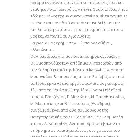
αντάμα ενώνοντας τα χέρια και τις φωνές τους και
στάθηκαν στο πλευρό των πέντε Ομοσπονδιών που
εδώ και μήνες έχουν συντονιστεί και είναι ταγμένες
σε έναν και μοναδικό σκοπό: να αναδείξουν την
απελπιστική κατάσταση που επικρατεί στον τόπο
μας και να παλέψουν για λύσεις.
Τα χωριά μας ερήμωσαν. Η Ήπειρος σβήνει,
αλλοιώνεται.
Οι Ηπειρώτες, ντόπιοι και απόδημοι, στενάζουν.
Οι Ομοσπονδίες των απόδημων Ηπειρωτών από
τον Καλαμά κι από την Κόνιτσα Ιωαννίνων, από τη
Μουργκάνα Θεσπρωτίας, από τα Ραδοβίζια κι από
τα Τζουμέρκα Άρτας, οργάνωσαν μια συγκέντρωση
έξω από τη Βουλή ενώ την ίδια ώρα οι Πρόεδροί
τους, Χ. Γκατζόγιας, Γ. Μανιώτης, Ν. Παπαθανασίου,
Μ. Μαρτσέκης και Θ. Τσεκούρας (Αντ/δρος),
συνοδευόμενοι από δύο συμβούλους της
Πανηπειρωτικής, τον Σ. Κολιούση, Γεν. Γραμματέα
και τον Α. Λαμπρίδη, Αντιπρόεδρο, υπέβαλαν το
υπόμνημα με τα αιτήματά τους στο γραφείο του
Προέδρου της Βουλής και στους εκπροσώπους