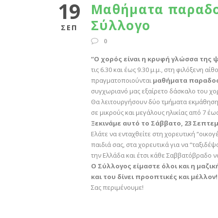
19
Μαθήματα παραδο
Σύλλογο
ΣΕΠ
0
“Ο χορός είναι η κρυφή γλώσσα της 
τις 6.30 και έως 9.30 μ.μ., στη φιλόξενη α
πραγματοποιούνται
μαθήματα παραδο
συγχωριανό μας εξαίρετο δάσκαλο του χ
Θα λειτουργήσουν δύο τμήματα εκμάθησης
σε μικρούς και μεγάλους ηλικίας από 7 έως
Ξεκινάμε αυτό το Σάββατο, 23 Σεπτε
Ελάτε να ενταχθείτε στη χορευτική “οικογ
παιδιά σας, στα χορευτικά για να “ταξιδέ
την Ελλάδα και έτσι κάθε Σαββατόβραδο να 
Ο Σύλλογος είμαστε όλοι και η μαζι
και του δίνει προοπτικές και μέλλον!
Σας περιμένουμε!