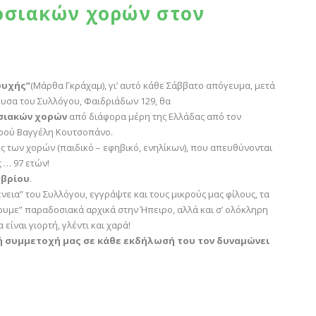
σιακών χορών στον
ψυχής”
(Μάρθα Γκράχαμ), γι’ αυτό κάθε Σάββατο απόγευμα, μετά
ίθουσα του Συλλόγου, Φαιδριάδων 129, θα
σιακών χορών
από διάφορα μέρη της Ελλάδας από τον
ορού Βαγγέλη Κουτσοπάνο.
 των χορών (παιδικό – εφηβικό, ενηλίκων), που απευθύνονται
 … 97 ετών!
μβρίου
.
ένεια” του Συλλόγου, εγγράψτε και τους μικρούς μας φίλους, τα
ψουμε” παραδοσιακά αρχικά στην Ήπειρο, αλλά και σ’ ολόκληρη
είναι γιορτή, γλέντι και χαρά!
κή συμμετοχή μας σε κάθε εκδήλωσή του τον δυναμώνει