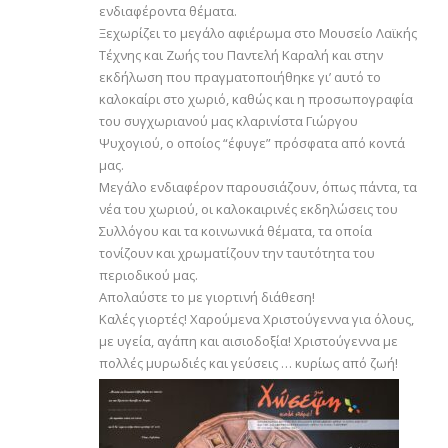
ενδιαφέροντα θέματα.
Ξεχωρίζει το μεγάλο αφιέρωμα στο Μουσείο Λαϊκής
Τέχνης και Ζωής του Παντελή Καραλή και στην
εκδήλωση που πραγματοποιήθηκε γι’ αυτό το
καλοκαίρι στο χωριό, καθώς και η προσωπογραφία
του συγχωριανού μας κλαρινίστα Γιώργου
Ψυχογιού, ο οποίος “έφυγε” πρόσφατα από κοντά
μας.
Μεγάλο ενδιαφέρον παρουσιάζουν, όπως πάντα, τα
νέα του χωριού, οι καλοκαιρινές εκδηλώσεις του
Συλλόγου και τα κοινωνικά θέματα, τα οποία
τονίζουν και χρωματίζουν την ταυτότητα του
περιοδικού μας.
Απολαύστε το με γιορτινή διάθεση!
Καλές γιορτές! Χαρούμενα Χριστούγεννα για όλους,
με υγεία, αγάπη και αισιοδοξία! Χριστούγεννα με
πολλές μυρωδιές και γεύσεις … κυρίως από ζωή!