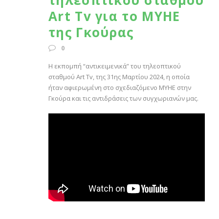
τηλεοπτικού σταθμού
Art Tv για το ΜΥΗΕ
της Γκούρας
0
Η εκπομπή “αντικειμενικά” του τηλεοπτικού
σταθμού Art Tv, της 31ης Μαρτίου 2024, η οποία
ήταν αφιερωμένη στο σχεδιαζόμενο ΜΥΗΕ στην
Γκούρα και τις αντιδράσεις των συγχωριανών μας.