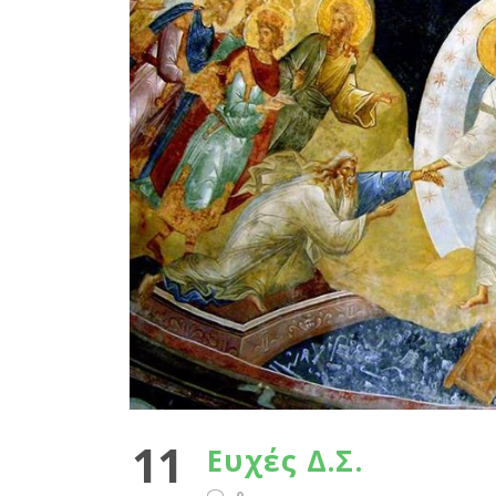
11
Ευχές Δ.Σ.
0