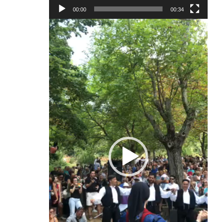
00:00
00:34
Πρόγραμμα
Αναπαραγωγής
Βίντεο