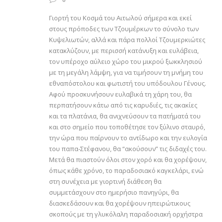
Γιορτή του Κοσμά του Αιτωλού σήμερα και εκεί
στους πρόποδες των Τζουμέρκων το σύνολο των
Κυψελιωτών, αλλά και πάρα πολλοί Τζουμερκιώτες
κατακλύζουν, με περισσή κατάνυξη και ευλάβεια,
τον υπέροχο αύλειο χώρο του μικρού ξωκκλησιού
με τη μεγάλη λάμψη, για να τιμήσουν τη μνήμη του
εθναπόστολου και φωτιστή του υπόδουλου Γένους.
Αφού προσκυνήσουν ευλαβικά τη χάρη του, θα
περπατήσουν κάτω από τις καρυδιές, τις ακακίες
και τα πλατάνια, θα ανιχνεύσουν τα πατήματά του
και στο σημείο που τοποθέτησε τον ξύλινο σταυρό,
την ώρα που παίρνουν το αντίδωρο και την ευλογία
του παπα-Στέφανου, θα “ακούσουν” τις διδαχές του.
Μετά θα πιαστούν όλοι στον χορό και θα χορέψουν,
όπως κάθε χρόνο, το παραδοσιακό καγκελάρι, ενώ
στη συνέχεια με γιορτινή διάθεση θα
συμμετάσχουν στο ημερήσιο πανηγύρι, θα
διασκεδάσουν και θα χορέψουν ηπειρώτικους
σκοπούς με τη γλυκόλαλη παραδοσιακή ορχήστρα