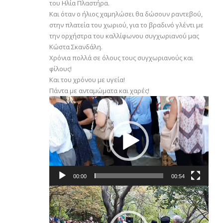
του Ηλία Πλαστήρα.
Και όταν ο ήλιος χαμηλώσει θα δώσουν ραντεβού,
στην πλατεία του χωριού, για το βραδινό γλέντι με
την ορχήστρα του καλλίφωνου συγχωριανού μας
Κώστα Σκανδάλη.
Χρόνια πολλά σε όλους τους συγχωριανούς και
φίλους!
Και του χρόνου με υγεία!
Πάντα με ανταμώματα και χαρές!
Πρόγραμμα
Αναπαραγωγής
Βίντεο
00:00
00:54
Πρόγραμμα
Αναπαραγωγής
Βίντεο