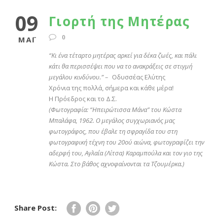
09
Γιορτή της Μητέρας
0
ΜΆΙ
“Κι ένα τέταρτο μητέρας αρκεί για δέκα ζωές, και πάλι
κάτι θα περισσέψει που να το ανακράξεις σε στιγμή
μεγάλου κινδύνου.” –
Οδυσσέας Ελύτης
Χρόνια της πολλά, σήμερα και κάθε μέρα!
Η Πρόεδρος και το Δ.Σ.
(Φωτογραφία: “Ηπειρώτισσα Μάνα” του Κώστα
Μπαλάφα, 1962. Ο μεγάλος συγχωριανός μας
φωτογράφος, που έβαλε τη σφραγίδα του στη
φωτογραφική τέχνη του 20ού αιώνα, φωτογραφίζει την
αδερφή του, Αγλαΐα (Λίτσα) Καραμπούλα και τον γιο της
Κώστα. Στο βάθος αχνοφαίνονται τα Τζουμέρκα.)
Share Post: