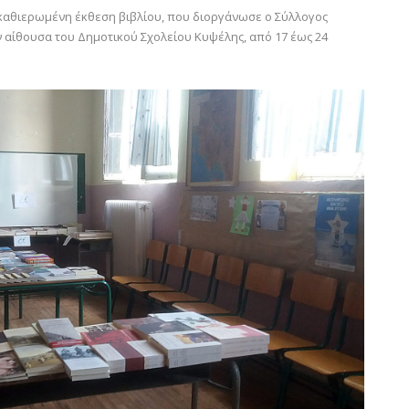
καθιερωμένη έκθεση βιβλίου, που διοργάνωσε ο Σύλλογος
 αίθουσα του Δημοτικού Σχολείου Κυψέλης, από 17 έως 24