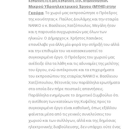
Μικρού Υδροηλεκτρικού Έργου (ΜΥΗΕ) στην
Γκούρα
. Το χωριό μας εκπροσώπησε ο Πρόεδρος
της κοινότητας κ. Παύλος Δουλάμης και την εταιρία
ΝΑΝΚΟ ο κ. Βασίλειος Χατζόπουλος. Μεγάλη ήταν
και η παρουσία συγχωριανών μας όλων των
ηλικιών. Ο Δήμαρχος κ. Χρήστος Χασιάκος
επανέλαβε για άλλη μία φορά την στήριξή του αλλά
και την επιθυμία του να κατασκευαστεί το
συγκεκριμένο έργο. Ο Πρόεδρος του χωριού μας
ανέδειξε όλα τα λάθη και τις αδυναμίες της μελέτης
του έργου, ενώ αντέκρουσε και τα επιχειρήματα
του εκπροσώπου της εταιρίας ΝΑΝΚΟ κ. Βασίλειου
Χατζόπουλου, θέτοντάς του παράλληλα ερωτήματα
στα οποία δεν πήρε πειστικές απαντήσεις.
Παράλληλα ενημέρωσε το Δημοτικό Συμβούλιο ότι
η αντίθεση των κατοίκων της Κυψέλης προς το
συγκεκριμένο έργο είναι καθολική, όπως εξάλλου
φαίνεται μέσα από τις γενικές συνελεύσεις του
χωριού και των συλλόγων, αλλά και της δημόσιας
ηλεκτρονικής διαβούλευσης, δεν υπάρχει ούτε ένας