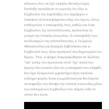
κάτοικος που να έχει εκφέρει θετική γνώμη.
Έκπληξη προκάλεσε το γεγονός ότι όλοι οι
Σύμβουλοι της παράταξης του Δημάρχου κ.
Χασιάκου (έντεκα) ψήφισαν υπέρ του έργου, όπως
επιθυμούσε ο επικεφαλής τους, καθώς και ένας
Σύμβουλος της αντιπολίτευσης, αγνοώντας τη
γνώμη της τοπικής κοινωνίας. Οι επικεφαλής των
συνδυασμών της αντιπολίτευσης, κ. Γεώργιος
Αθανασούλας και Ερασμία Ζαβιτσάνου και οι
Σύμβουλοί τους, ήταν αρνητικοί στη δημιουργία του
Έργου. Έτσι, οι ψήφοι διαμορφώθηκαν σε δώδεκα
“ναι” (υπέρ του έργου) και επτά “όχι” (κατά του
έργου). Να τονιστεί εδώ ότι η απόφαση που ελήφθη
δεν έχει δεσμευτικό χαρακτήρα προς κανέναν
επίσημο φορέα. Είναι γνωμοδοτική και θα έπρεπε
να εκφράζει την άποψη της τοπικής κοινωνίας μέσω
των εκλεγμένων Συμβούλων του Δήμου, κάτι το
οποίο δεν έγινε.